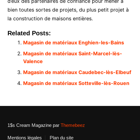
d’eux des partenaires de confiance pour mener à
bien toutes sortes de projets, du plus petit projet à
la construction de maisons entières.
Related Posts:
Magasin de matériaux Enghien-les-Bains
Magasin de matériaux Saint-Marcel-lès-
Valence
Magasin de matériaux Caudebec-lès-Elbeuf
Magasin de matériaux Sotteville-lès-Rouen
1$s Cream Magazine
par
Themebeez
Mentions légales
Plan du site