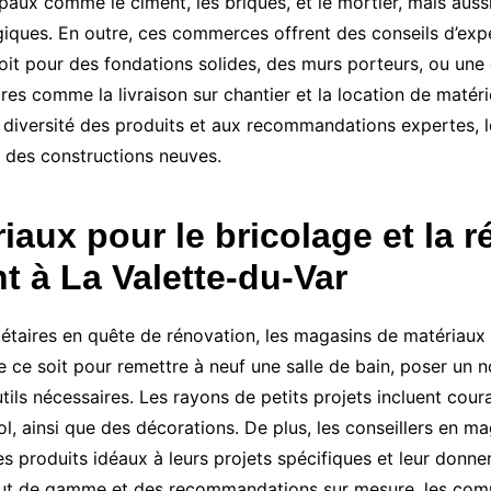
paux comme le ciment, les briques, et le mortier, mais aus
iques. En outre, ces commerces offrent des conseils d’exper
soit pour des fondations solides, des murs porteurs, ou un
 comme la livraison sur chantier et la location de matériel 
la diversité des produits et aux recommandations expertes,
é des constructions neuves.
aux pour le bricolage et la r
 à La Valette-du-Var
iétaires en quête de rénovation, les magasins de matériaux
ue ce soit pour remettre à neuf une salle de bain, poser un
ils nécessaires. Les rayons de petits projets incluent cou
ol, ainsi que des décorations. De plus, les conseillers en 
es produits idéaux à leurs projets spécifiques et leur donne
haut de gamme et des recommandations sur mesure, les co