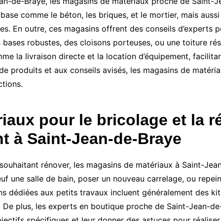
Jean-de-Braye, les magasins de matériaux proche de Saint-J
base comme le béton, les briques, et le mortier, mais auss
es. En outre, ces magasins offrent des conseils d’experts p
 bases robustes, des cloisons porteuses, ou une toiture rés
la livraison directe et la location d’équipement, facilitant
e produits et aux conseils avisés, les magasins de matéria
ctions.
aux pour le bricolage et la r
t à Saint-Jean-de-Braye
 souhaitant rénover, les magasins de matériaux à Saint-Jean
neuf une salle de bain, poser un nouveau carrelage, ou rep
ons dédiées aux petits travaux incluent généralement des kit
. De plus, les experts en boutique proche de Saint-Jean-de-
bjectifs spécifiques et leur donner des astuces pour réalise