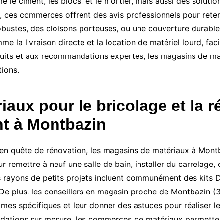
 le ciment, les blocs, et le mortier, mais aussi des soluti
re, ces commerces offrent des avis professionnels pour reten
robustes, des cloisons porteuses, ou une couverture durable
a livraison directe et la location de matériel lourd, facil
duits et aux recommandations expertes, les magasins de mat
tions.
aux pour le bricolage et la r
t à Montbazin
s en quête de rénovation, les magasins de matériaux à Mont
our remettre à neuf une salle de bain, installer du carrelag
Les rayons de petits projets incluent communément des kits 
 De plus, les conseillers en magasin proche de Montbazin (3
mmes spécifiques et leur donner des astuces pour réaliser l
ations sur mesure, les commerces de matériaux permetten