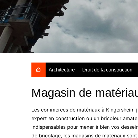
Aller
au
contenu
Architecture
Droit de la construction
Magasin de matéria
Les commerces de matériaux à Kingersheim jou
expert en construction ou un bricoleur amate
indispensables pour mener à bien vos desseins
de bricolage, les magasins de matériaux sont 