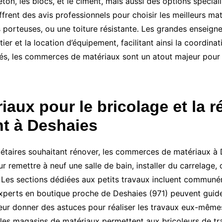
on, les blocs, et le ciment, mais aussi des options spécial
frent des avis professionnels pour choisir les meilleurs mat
s porteuses, ou une toiture résistante. Les grandes enseig
r et la location d’équipement, facilitant ainsi la coordinat
s, les commerces de matériaux sont un atout majeur pour as
aux pour le bricolage et la r
t à Deshaies
riétaires souhaitant rénover, les commerces de matériaux à 
our remettre à neuf une salle de bain, installer du carrelag
. Les sections dédiées aux petits travaux incluent communé
 experts en boutique proche de Deshaies (971) peuvent guider
leur donner des astuces pour réaliser les travaux eux-mêmes
s magasins de matériaux permettent aux bricoleurs de tran