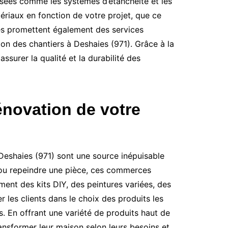
isées comme les systèmes d’étanchéité et les
ériaux en fonction de votre projet, que ce
nes promettent également des services
ion des chantiers à Deshaies (971). Grâce à la
surer la qualité et la durabilité des
énovation de votre
Deshaies (971) sont une source inépuisable
e, ou repeindre une pièce, ces commerces
ment des kits DIY, des peintures variées, des
 les clients dans le choix des produits les
. En offrant une variété de produits haut de
sformer leur maison selon leurs besoins et